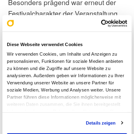
Besonders prägend war erneut der
Festivalcharakter der Veranstaltung.
Die Kombination aus Fachmesse,
Konferenzprogramm, Live-Acts und
kulinarischem Angebot schuf eine
Diese Webseite verwendet Cookies
Wir verwenden Cookies, um Inhalte und Anzeigen zu
Atmosphäre, die weit über ein
personalisieren, Funktionen für soziale Medien anbieten
klassisches Branchentreffen
zu können und die Zugriffe auf unsere Website zu
analysieren. Außerdem geben wir Informationen zu Ihrer
hinausging. Die Mary Jane Berlin
Verwendung unserer Website an unsere Partner für
2025 war nicht nur ein Marktplatz
soziale Medien, Werbung und Analysen weiter. Unsere
Partner führen diese Informationen möglicherweise mit
für Produkte, sondern eine Plattform
weiteren Daten zusammen, die Sie ihnen bereitgestellt
für Begegnung, Innovation und
haben oder die sie im Rahmen Ihrer Nutzung der Dienste
gesammelt haben. Sie geben Einwilligung zu unseren
kulturellen Austausch.
Details zeigen
Cookies, wenn Sie unsere Webseite weiterhin nutzen.