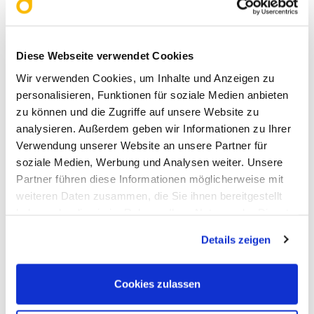
Mischung aus Produktvielfalt,
fachlicher Beratung und
Diese Webseite verwendet Cookies
inspirierendem Rahmenprogramm.
Wir verwenden Cookies, um Inhalte und Anzeigen zu
Wer sich umfassend informieren,
personalisieren, Funktionen für soziale Medien anbieten
zu können und die Zugriffe auf unsere Website zu
neue Trends entdecken und
analysieren. Außerdem geben wir Informationen zu Ihrer
Verwendung unserer Website an unsere Partner für
persönliche Beratung schätzt, findet
soziale Medien, Werbung und Analysen weiter. Unsere
hier ideale Voraussetzungen für
Partner führen diese Informationen möglicherweise mit
weiteren Daten zusammen, die Sie ihnen bereitgestellt
einen gelungenen Messebesuch.
haben oder die sie im Rahmen Ihrer Nutzung der Dienste
gesammelt haben. Sie geben Einwilligung zu unseren
Details zeigen
Cookies, wenn Sie unsere Webseite weiterhin nutzen.
Cookies zulassen