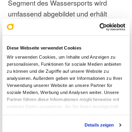
Segment des Wassersports wird
umfassend abgebildet und erhält
Raum für Austausch und
Diskussion.
Workshops für Einsteiger und
Diese Webseite verwendet Cookies
Wir verwenden Cookies, um Inhalte und Anzeigen zu
Fortgeschrittene runden das
personalisieren, Funktionen für soziale Medien anbieten
Angebot ab und machen die Boot
zu können und die Zugriffe auf unsere Website zu
analysieren. Außerdem geben wir Informationen zu Ihrer
2026 zu einer Wissensplattform mit
Verwendung unserer Website an unsere Partner für
hohem Mehrwert für Hobby- wie
soziale Medien, Werbung und Analysen weiter. Unsere
Partner führen diese Informationen möglicherweise mit
Profisportler.
weiteren Daten zusammen, die Sie ihnen bereitgestellt
haben oder die sie im Rahmen Ihrer Nutzung der Dienste
gesammelt haben. Sie geben Einwilligung zu unseren
Details zeigen
Cookies, wenn Sie unsere Webseite weiterhin nutzen.