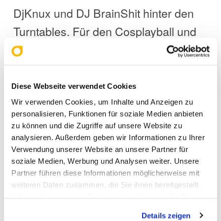
DjKnux und DJ BrainShit hinter den
Turntables. Für den Cosplayball und
den J-Rave sind separate
Eintrittskarten erforderlich.
Diese Webseite verwendet Cookies
Wir verwenden Cookies, um Inhalte und Anzeigen zu
Noch bis Sonntag bleibt
personalisieren, Funktionen für soziale Medien anbieten
zu können und die Zugriffe auf unsere Website zu
Düsseldorf damit das Zentrum für
analysieren. Außerdem geben wir Informationen zu Ihrer
Cosplayer, Anime-Fans und
Verwendung unserer Website an unsere Partner für
soziale Medien, Werbung und Analysen weiter. Unsere
Freunde japanischer Popkultur –
Partner führen diese Informationen möglicherweise mit
und schon die ersten Stunden
weiteren Daten zusammen, die Sie ihnen bereitgestellt
haben oder die sie im Rahmen Ihrer Nutzung der Dienste
zeigen: Die
Dokomi 2026
ist
gesammelt haben. Sie geben Einwilligung zu unseren
Details zeigen
Cookies, wenn Sie unsere Webseite weiterhin nutzen.