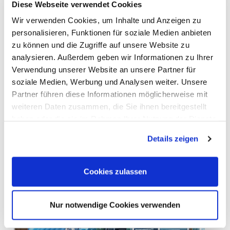
Lösungen für die Praxis von
Diese Webseite verwendet Cookies
morgen.
Wir verwenden Cookies, um Inhalte und Anzeigen zu
personalisieren, Funktionen für soziale Medien anbieten
zu können und die Zugriffe auf unsere Website zu
analysieren. Außerdem geben wir Informationen zu Ihrer
📍
Kronos Solar Projects GmbH –
Verwendung unserer Website an unsere Partner für
soziale Medien, Werbung und Analysen weiter. Unsere
Halle 24, Stand 24D31
Partner führen diese Informationen möglicherweise mit
📅
AGRITECHNICA 2025, 9.–15.
weiteren Daten zusammen, die Sie ihnen bereitgestellt
haben oder die sie im Rahmen Ihrer Nutzung der Dienste
November, Messegelände
gesammelt haben. Sie geben Einwilligung zu unseren
Details zeigen
Hannover
Cookies, wenn Sie unsere Webseite weiterhin nutzen.
Cookies zulassen
Nur notwendige Cookies verwenden