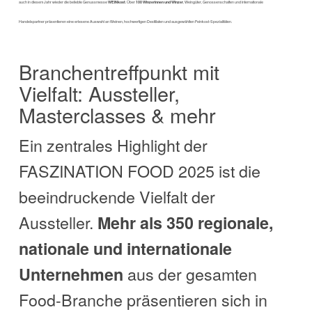
auch in diesem Jahr wieder die beliebte Genussmesse
WEINkost
. Über
100 Winzerinnen und Winzer
, Weingüter, Genossenschaften und internationale
Handelspartner präsentieren eine erlesene Auswahl an Weinen, hochwertigen Destillaten und ausgewählten Feinkost-Spezialitäten.
Branchentreffpunkt mit
Vielfalt: Aussteller,
Masterclasses & mehr
Ein zentrales Highlight der
FASZINATION FOOD 2025 ist die
beeindruckende Vielfalt der
Aussteller.
Mehr als 350 regionale,
nationale und internationale
aus der gesamten
Unternehmen
Food-Branche präsentieren sich in