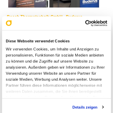
Bosch Thermotechnik GmbH - Buderus
Deutschland
@ HAUS | BAU | ENERGIE
Sindelfingen 2025
Diese Webseite verwendet Cookies
Wir verwenden Cookies, um Inhalte und Anzeigen zu
personalisieren, Funktionen für soziale Medien anbieten
Die
HAUS | BAU | ENERGIE
zu können und die Zugriffe auf unsere Website zu
hat
Sindelfingen 2025
analysieren. Außerdem geben wir Informationen zu Ihrer
Verwendung unserer Website an unsere Partner für
eindrucksvoll gezeigt, wie groß das
soziale Medien, Werbung und Analysen weiter. Unsere
Interesse an nachhaltigen
Partner führen diese Informationen möglicherweise mit
weiteren Daten zusammen, die Sie ihnen bereitgestellt
Energielösungen und
haben oder die sie im Rahmen Ihrer Nutzung der Dienste
zukunftsorientierter
gesammelt haben. Sie geben Einwilligung zu unseren
Details zeigen
Cookies, wenn Sie unsere Webseite weiterhin nutzen.