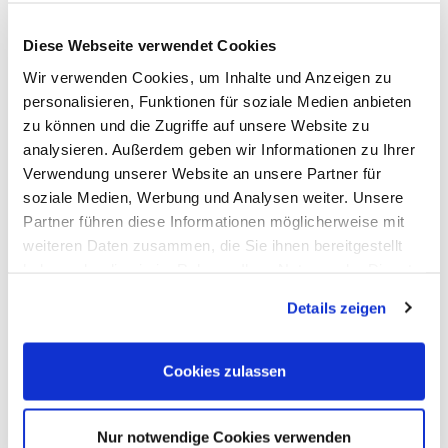
Fernwirkung, Stauraum,
Diese Webseite verwendet Cookies
Besucher-Ansprache, digitalen
Wir verwenden Cookies, um Inhalte und Anzeigen zu
und Platz für ruhige
Content
personalisieren, Funktionen für soziale Medien anbieten
. Die
Kunden-Gespräche
zu können und die Zugriffe auf unsere Website zu
analysieren. Außerdem geben wir Informationen zu Ihrer
eingerückte Meeting-Ecke wirkt
Verwendung unserer Website an unsere Partner für
einladend und suggeriert durch die
soziale Medien, Werbung und Analysen weiter. Unsere
Partner führen diese Informationen möglicherweise mit
geschickte Platzierung des
weiteren Daten zusammen, die Sie ihnen bereitgestellt
haben oder die sie im Rahmen Ihrer Nutzung der Dienste
Brücken-Tischs Privatsphäre. Für
gesammelt haben. Sie geben Einwilligung zu unseren
Fernwirkung sorgen nicht nur die
Details zeigen
Cookies, wenn Sie unsere Webseite weiterhin nutzen.
LED-Messewände, sondern
Cookies zulassen
besonders der
aus
Kontrast
hinterleuchteten und nicht
Nur notwendige Cookies verwenden