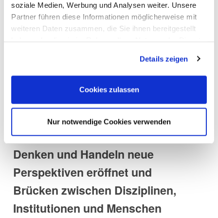
Mit dem erfolgreichen Abschluss
soziale Medien, Werbung und Analysen weiter. Unsere
Partner führen diese Informationen möglicherweise mit
des DAG-DGESS Kongresses 2025
weiteren Daten zusammen, die Sie ihnen bereitgestellt
blickt die Fachwelt auf drei
haben oder die sie im Rahmen Ihrer Nutzung der Dienste
gesammelt haben. Sie geben Einwilligung zu unseren
erkenntnisreiche und inspirierende
Details zeigen
Cookies, wenn Sie unsere Webseite weiterhin nutzen.
Tage zurück.
Cookies zulassen
Die enge Kooperation zwischen
DAG und DGESS hat deutlich
Nur notwendige Cookies verwenden
gezeigt, dass gemeinsames
Denken und Handeln neue
Perspektiven eröffnet und
Brücken zwischen Disziplinen,
Institutionen und Menschen