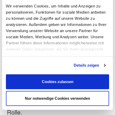
Wachstum.
Wir verwenden Cookies, um Inhalte und Anzeigen zu
personalisieren, Funktionen für soziale Medien anbieten
Nicht zuletzt wird der
zu können und die Zugriffe auf unsere Website zu
Fachkräftemangel auch auf der
analysieren. Außerdem geben wir Informationen zu Ihrer
Verwendung unserer Website an unsere Partner für
Real Estate Arena ein wichtiges
soziale Medien, Werbung und Analysen weiter. Unsere
Partner führen diese Informationen möglicherweise mit
Thema sein. Unternehmen suchen
weiteren Daten zusammen, die Sie ihnen bereitgestellt
nach neuen Wegen, qualifizierte
haben oder die sie im Rahmen Ihrer Nutzung der Dienste
gesammelt haben. Sie geben Einwilligung zu unseren
Mitarbeiter zu gewinnen und
Details zeigen
Cookies, wenn Sie unsere Webseite weiterhin nutzen.
langfristig zu binden. Innovative
Arbeitsmodelle, Weiterbildung und
Cookies zulassen
digitale Unterstützungssysteme
Nur notwendige Cookies verwenden
spielen dabei eine immer größere
Rolle.