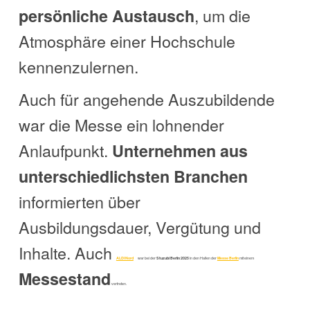
, um die
persönliche Austausch
Atmosphäre einer Hochschule
kennenzulernen.
Auch für angehende Auszubildende
war die Messe ein lohnender
Anlaufpunkt.
Unternehmen aus
unterschiedlichsten Branchen
informierten über
Ausbildungsdauer, Vergütung und
Inhalte. Auch
ALDI Nord
war bei der
Stuzubi Berlin 2025
in den Hallen der
Messe Berlin
mit einem
Messestand
vertreten.