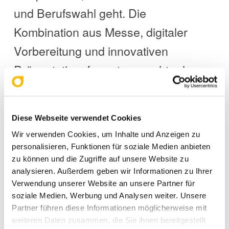
und Berufswahl geht. Die
Kombination aus Messe, digitaler
Vorbereitung und innovativen
Präsentationsformaten machte den
Besuch für Schülerinnen und
Schüler zu einem echten Mehrwert.
Diese Webseite verwendet Cookies
Wir verwenden Cookies, um Inhalte und Anzeigen zu
personalisieren, Funktionen für soziale Medien anbieten
zu können und die Zugriffe auf unsere Website zu
Ausblick: Nächste Stuzubi
analysieren. Außerdem geben wir Informationen zu Ihrer
Berlin bereits im Februar
Verwendung unserer Website an unsere Partner für
soziale Medien, Werbung und Analysen weiter. Unsere
2026
Partner führen diese Informationen möglicherweise mit
Wer die Veranstaltung verpasst hat
weiteren Daten zusammen, die Sie ihnen bereitgestellt