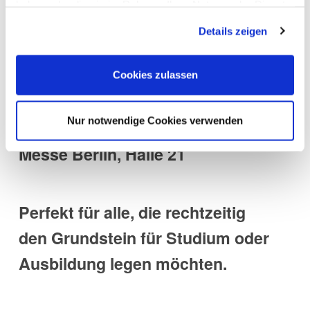
haben oder die sie im Rahmen Ihrer Nutzung der Dienste
oder sich weiter informieren
gesammelt haben. Sie geben Einwilligung zu unseren
Details zeigen
Cookies, wenn Sie unsere Webseite weiterhin nutzen.
möchte, sollte sich den nächsten
Termin vormerken:
Cookies zulassen
Nur notwendige Cookies verwenden
14. Februar 2026 | 10–16 Uhr |
Messe Berlin, Halle 21
Perfekt für alle, die rechtzeitig
den Grundstein für Studium oder
Ausbildung legen möchten.