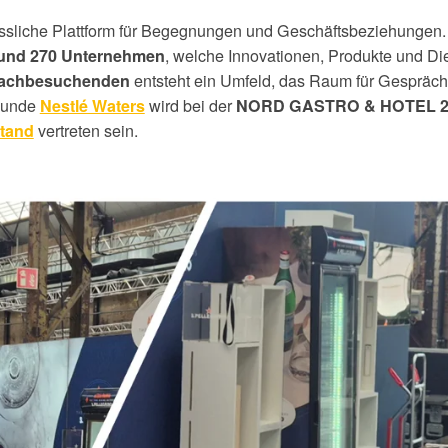
lässliche Plattform für Begegnungen und Geschäftsbeziehungen.
, welche Innovationen, Produkte und Di
und 270 Unternehmen
entsteht ein Umfeld, das Raum für Gespräc
 Fachbesuchenden
Kunde
wird
bei der
Nestlé Waters
NORD GASTRO & HOTEL
2
vertreten sein.
tand