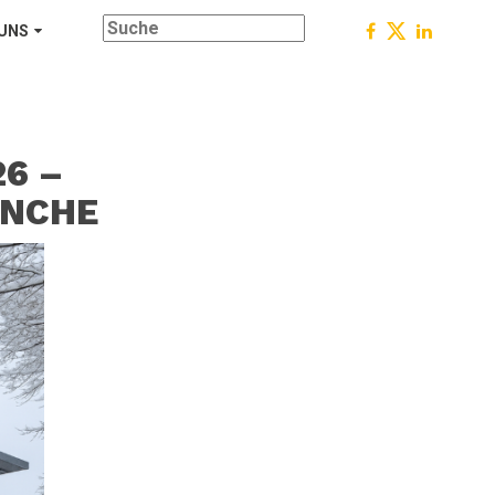
 UNS
6 –
ANCHE