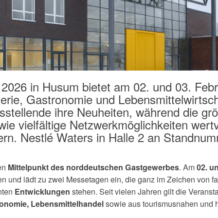
6 in Husum bietet am 02. und 03. Febr
lerie, Gastronomie und Lebensmittelwirtsch
stellende ihre Neuheiten, während die gr
e vielfältige Netzwerkmöglichkeiten wertv
efern. Nestlé Waters in Halle 2 an Standnu
den
. Am
Mittelpunkt des norddeutschen Gastgewerbes
02. u
en und lädt zu zwei Messetagen ein, die ganz im Zeichen von f
nten
stehen. Seit vielen Jahren gilt die Veranst
Entwicklungen
sowie aus tourismusnahen und 
tronomie, Lebensmittelhandel