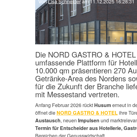
Von
Lisa Schneider
am 11.12.2025 16:28:31
Die NORD GASTRO & HOTEL 202
umfassende Plattform für Hotel
10.000 qm präsentieren 270 Aus
Getränke-Area des Nordens sowi
für die Zukunft der Branche li
mit Messestand vertreten.
Anfang Februar 2026 rückt
erneut in 
Husum
öffnet die
ihre Tür
NORD GASTRO & HOTEL
, neuen
und marktreleva
Austausch
Impulsen
Termin für Entscheider aus Hotellerie, Gas
Bereichen der Genusswirtschaft.