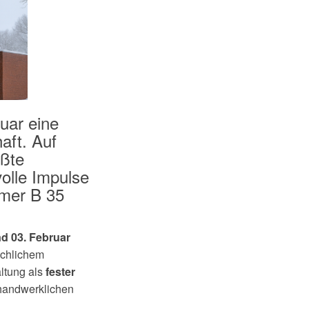
uar eine
aft. Auf
ößte
olle Impulse
mmer B 35
nd 03. Februar
achlichem
altung als
fester
handwerklichen