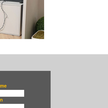
ame
on