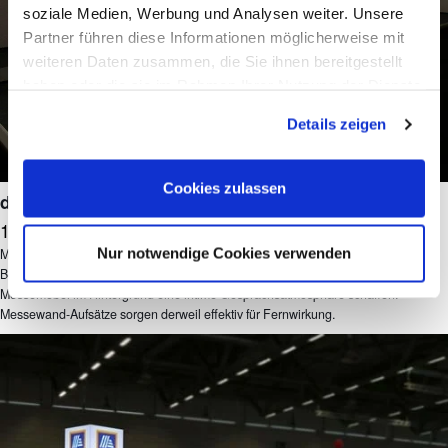
soziale Medien, Werbung und Analysen weiter. Unsere
Partner führen diese Informationen möglicherweise mit
weiteren Daten zusammen, die Sie ihnen bereitgestellt
haben oder die sie im Rahmen Ihrer Nutzung der Dienste
gesammelt haben. Sie geben Einwilligung zu unseren
Details zeigen
Cookies, wenn Sie unsere Webseite weiterhin nutzen.
Cookies zulassen
dm
18 m²
Nur notwendige Cookies verwenden
Mittelgroße Messestände wie dieser von dm bieten Platz für verschiedene
Bereiche: Die Theke und die Tablet-Stele dienen zur Begrüßung, während die
Messemöbel im Hintergrund eine intime Gesprächsatmosphäre schaffen.
Messewand-Aufsätze sorgen derweil effektiv für Fernwirkung.