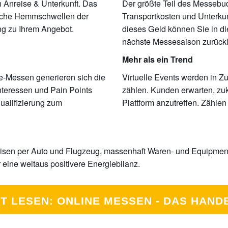
ich Anreise & Unterkunft. Das
Der größte Teil des Messebu
iche Hemmschwellen der
Transportkosten und Unterkun
ng
zu Ihrem Angebot
.
dieses Geld können Sie in die
nächste Messesaison zurück
Mehr als ein Trend
ne-Messen generieren sich die
Virtuelle Events werden in Z
Interessen und
Pain Points
zählen.
Kunden erwarten, zuk
ualifizierung
zum
Plattform anzutreffen. Zähle
eisen per Auto und Flugzeug
, massenhaft Waren- und Equipment-
r eine weitaus positivere Energiebilanz.
T LESEN: ONLINE MESSEN - DAS HAN