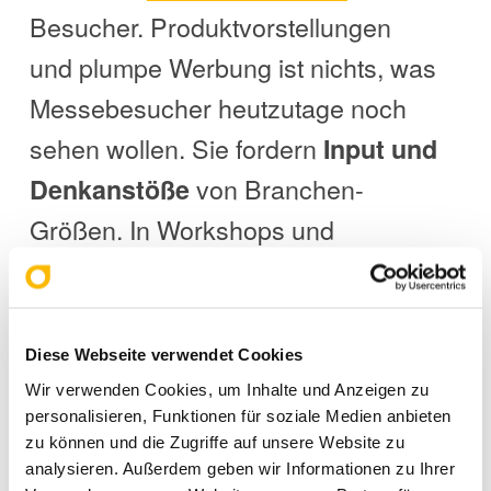
Besucher. Produktvorstellungen
und plumpe Werbung ist nichts, was
Messebesucher heutzutage noch
sehen wollen. Sie fordern
Input und
von Branchen-
Denkanstöße
Größen. In Workshops und
Vorträgen können hochkarätige
Speaker ihr Wissen teilen und die
Messebesucher daran teilhaben
Diese Webseite verwendet Cookies
lassen. Denn sie möchten mehr von
Wir verwenden Cookies, um Inhalte und Anzeigen zu
personalisieren, Funktionen für soziale Medien anbieten
ihrem Messebesuch mitnehmen als
zu können und die Zugriffe auf unsere Website zu
Kugelschreiber, Flyer und
analysieren. Außerdem geben wir Informationen zu Ihrer