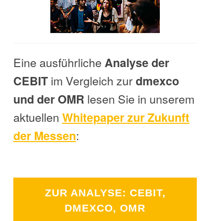
Eine ausführliche
Analyse der
im Vergleich zur
CEBIT
dmexco
lesen Sie in unserem
und der OMR
aktuellen
Whitepaper zur Zukunft
:
der Messen
ZUR ANALYSE: CEBIT,
DMEXCO, OMR