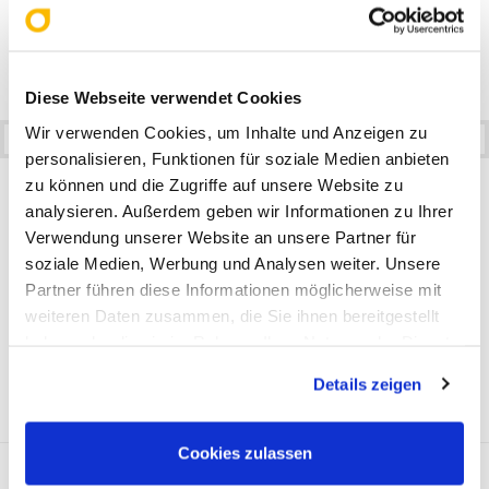
Updates zu neuen Produkten und Angeboten
Individuelle Informationen passend auf Sie
zugeschnitten
Diese Webseite verwendet Cookies
Wir verwenden Cookies, um Inhalte und Anzeigen zu
personalisieren, Funktionen für soziale Medien anbieten
zu können und die Zugriffe auf unsere Website zu
Ich bin damit einverstanden, regelmäßige Informationen über die
analysieren. Außerdem geben wir Informationen zu Ihrer
Dienstleistungen/Waren der LA CONCEPT GmbH zu erhalten. Die erteilte
Verwendung unserer Website an unsere Partner für
soziale Medien, Werbung und Analysen weiter. Unsere
Einwilligung kann ich jederzeit mit Wirkung für die Zukunft in jeder
Partner führen diese Informationen möglicherweise mit
angemessenen Form widerrufen.
*
weiteren Daten zusammen, die Sie ihnen bereitgestellt
haben oder die sie im Rahmen Ihrer Nutzung der Dienste
gesammelt haben. Sie geben Einwilligung zu unseren
Details zeigen
Cookies, wenn Sie unsere Webseite weiterhin nutzen.
Cookies zulassen