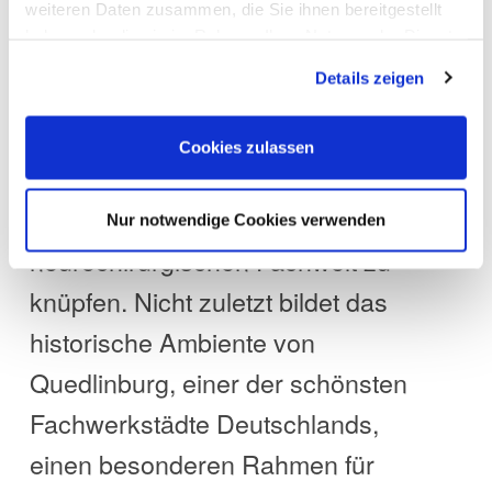
Die Weiterbildungstagung bietet
weiteren Daten zusammen, die Sie ihnen bereitgestellt
haben oder die sie im Rahmen Ihrer Nutzung der Dienste
eine hervorragende Gelegenheit,
gesammelt haben. Sie geben Einwilligung zu unseren
Details zeigen
Cookies, wenn Sie unsere Webseite weiterhin nutzen.
das eigene Wissen zu erweitern,
praktische Erfahrungen
Cookies zulassen
auszutauschen und wertvolle
Kontakte innerhalb der
Nur notwendige Cookies verwenden
neurochirurgischen Fachwelt zu
knüpfen. Nicht zuletzt bildet das
historische Ambiente von
Quedlinburg, einer der schönsten
Fachwerkstädte Deutschlands,
einen besonderen Rahmen für