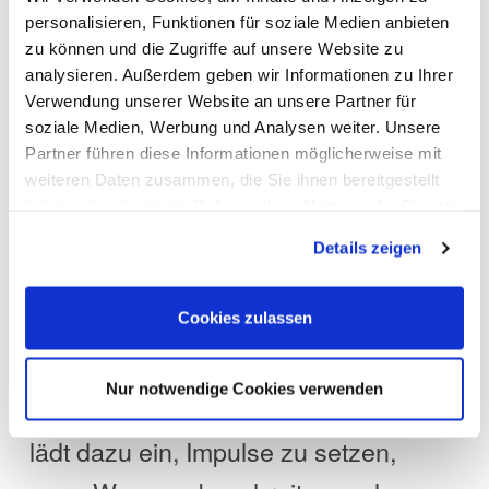
personalisieren, Funktionen für soziale Medien anbieten
eine Atmosphäre, in der neue Ideen
zu können und die Zugriffe auf unsere Website zu
entstehen und
Netzwerke
analysieren. Außerdem geben wir Informationen zu Ihrer
Verwendung unserer Website an unsere Partner für
können. Ob beim
wachsen
soziale Medien, Werbung und Analysen weiter. Unsere
, einem
fachlichen Austausch
Partner führen diese Informationen möglicherweise mit
weiteren Daten zusammen, die Sie ihnen bereitgestellt
gemeinsamen Kaffee oder einem
haben oder die sie im Rahmen Ihrer Nutzung der Dienste
Gespräch beim sommerlichen Get-
gesammelt haben. Sie geben Einwilligung zu unseren
Details zeigen
Cookies, wenn Sie unsere Webseite weiterhin nutzen.
together: Der Wert des
persönlichen Miteinanders ist durch
Cookies zulassen
nichts zu ersetzen.
Nur notwendige Cookies verwenden
Der
DGAI-Jahreskongress 2025
lädt dazu ein, Impulse zu setzen,