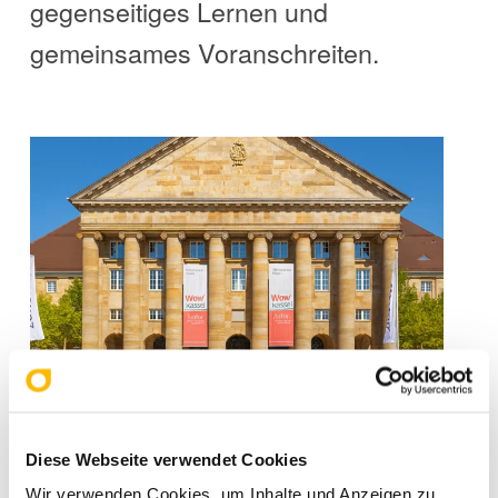
gegenseitiges Lernen
und
gemeinsames Voranschreiten.
Nicht zuletzt schafft das
Diese Webseite verwendet Cookies
persönliche Zusammentreffen
Wir verwenden Cookies, um Inhalte und Anzeigen zu