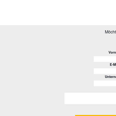
Möcht
Vor
E-M
Unter