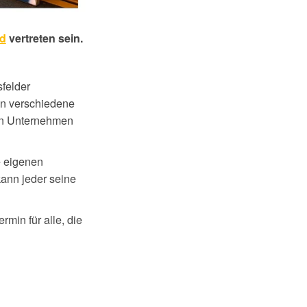
d
vertreten sein.
sfelder
in verschiedene
den Unternehmen
e eigenen
kann jeder seine
min für alle, die