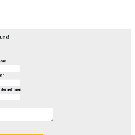
uns!
ame
on
*
Unternehmen