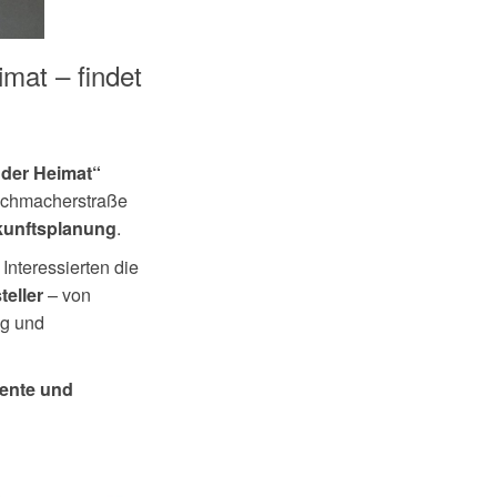
mat – findet
 der Heimat“
Tuchmacherstraße
.
kunftsplanung
Interessierten die
– von
eller
ng und
ente und