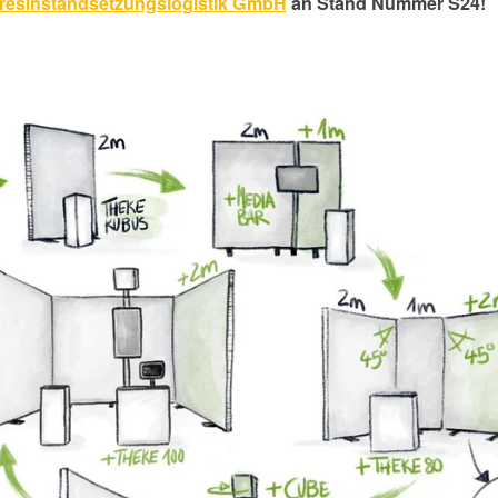
resinstandsetzungslogistik GmbH
an Stand Nummer S24
!