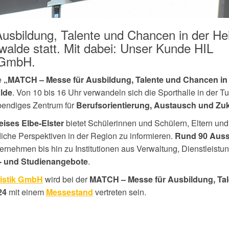
sbildung, Talente und Chancen in der Hei
walde statt. Mit dabei: Unser Kunde HIL
 GmbH.
ie
„MATCH – Messe für Ausbildung, Talente und Chancen in
. Von 10 bis 16 Uhr verwandeln sich die Sporthalle in der 
lde
bendiges Zentrum für
Berufsorientierung, Austausch und Zu
bietet Schülerinnen und Schülern, Eltern und 
ises Elbe-Elster
liche Perspektiven in der Region zu informieren.
Rund 90 Ausst
rnehmen bis hin zu Institutionen aus Verwaltung, Dienstleistu
.
- und Studienangebote
wird bei der
istik GmbH
MATCH – Messe für Ausbildung, Tal
mit einem
vertreten sein.
24
Messestand