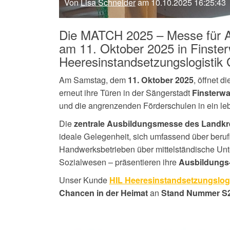
Von
Lisa Schneider
am 10.10.2025 16:25:43
Die MATCH 2025 – Messe für Au
am 11. Oktober 2025 in Finster
Heeresinstandsetzungslogistik
Am Samstag, dem
, öffnet d
11. Oktober 2025
erneut ihre Türen in der Sängerstadt
Finsterwa
und die angrenzenden Förderschulen in ein le
Die
zentrale Ausbildungsmesse des Landkre
ideale Gelegenheit, sich umfassend über beruf
Handwerksbetrieben über mittelständische Unte
Sozialwesen – präsentieren ihre
Ausbildungs
Unser Kunde
HIL Heeresinstandsetzungslog
an
Chancen in der Heimat
Stand Nummer S