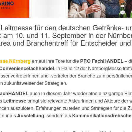
eitmesse für den deutschen Getränke- u
t am 10. und 11. September in der Nürnb
Area und Branchentreff für Entscheider und
erneut ihre Tore für die
– d
sse Nürnberg
PRO FachHANDEL
. In Halle 12 der NürnbergMesse treff
 Conveniencefachhandel
ssenvertreterinnen und -vertreter der Branche zum persönliche
n zukunftsweisender Strategien.
auch in diesem Jahr wieder eine einzigartige Plat
FachHANDEL
ls
bringt sie relevante Akteurinnen und Akteure der w
Leitmesse
n auszuloten, Erfahrungen zu teilen und Strategien für die Zu
t nur als
, sondern als
Ausstellung
Kommunikationsdrehsche