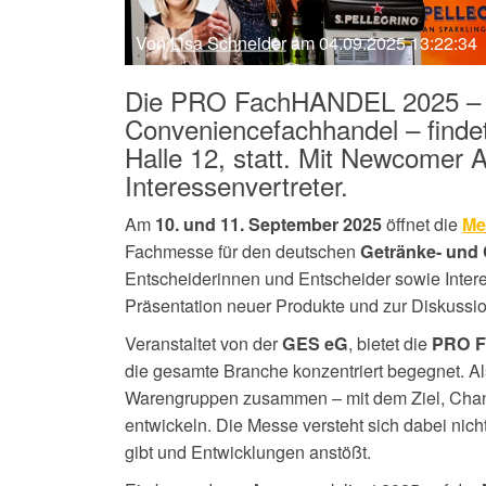
Von
Lisa Schneider
am 04.09.2025 13:22:34
Die PRO FachHANDEL 2025 – L
Conveniencefachhandel – finde
Halle 12, statt. Mit Newcomer 
Interessenvertreter.
Am
öffnet die
10. und 11. September 2025
Me
Fachmesse für den deutschen
Getränke- und
Entscheiderinnen und Entscheider sowie Intere
Präsentation neuer Produkte und zur Diskussio
Veranstaltet von der
, bietet die
GES eG
PRO 
die gesamte Branche konzentriert begegnet. A
Warengruppen zusammen – mit dem Ziel, Chance
entwickeln. Die Messe versteht sich dabei nich
gibt und Entwicklungen anstößt.