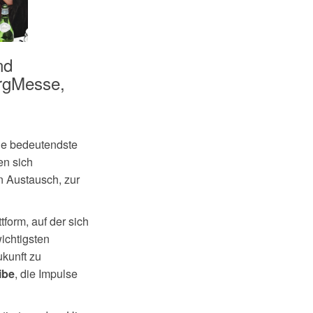
nd
ergMesse,
ie bedeutendste
en sich
n Austausch, zur
tform, auf der sich
ichtigsten
kunft zu
, die Impulse
ibe