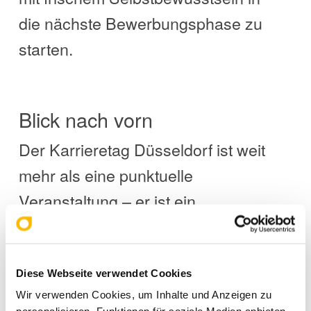
die nächste Bewerbungsphase zu
starten.
Blick nach vorn
Der Karrieretag Düsseldorf ist weit
mehr als eine punktuelle
Veranstaltung – er ist ein
Impulsgeber für berufliche
Entwicklungen und ein Ort, an dem
neue Wege sichtbar werden. Wer
Diese Webseite verwendet Cookies
Wir verwenden Cookies, um Inhalte und Anzeigen zu
die eigenen Chancen aktiv nutzen