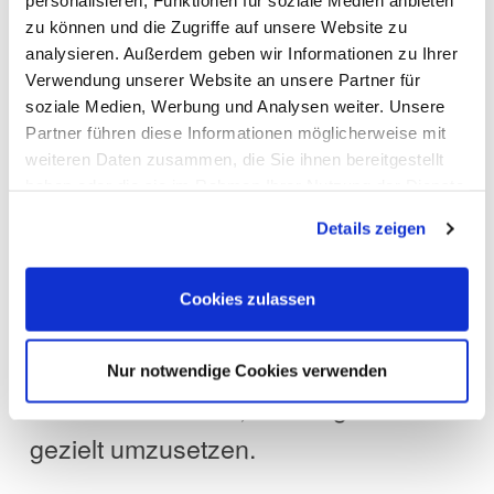
personalisieren, Funktionen für soziale Medien anbieten
und den nächsten Karriereschritt
zu können und die Zugriffe auf unsere Website zu
analysieren. Außerdem geben wir Informationen zu Ihrer
planen möchte, findet hier die
Verwendung unserer Website an unsere Partner für
passende Plattform dafür.
soziale Medien, Werbung und Analysen weiter. Unsere
Partner führen diese Informationen möglicherweise mit
Mit seinem umfassenden Konzept,
weiteren Daten zusammen, die Sie ihnen bereitgestellt
haben oder die sie im Rahmen Ihrer Nutzung der Dienste
der direkten Nähe zu potenziellen
gesammelt haben. Sie geben Einwilligung zu unseren
Details zeigen
Arbeitgebern und den begleitenden
Cookies, wenn Sie unsere Webseite weiterhin nutzen.
Beratungsangeboten bietet der
Cookies zulassen
Karrieretag Düsseldorf beste
Voraussetzungen, um berufliche
Nur notwendige Cookies verwenden
Ziele zu definieren, zu festigen und
gezielt umzusetzen.