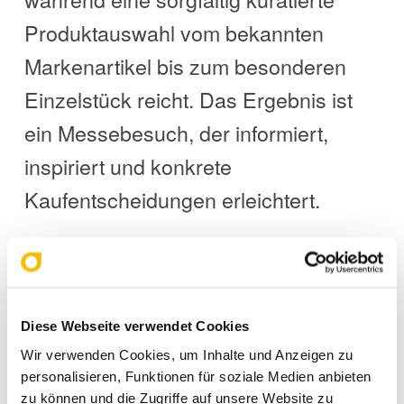
Produktauswahl vom bekannten
Markenartikel bis zum besonderen
Einzelstück reicht. Das Ergebnis ist
ein Messebesuch, der informiert,
inspiriert und konkrete
Kaufentscheidungen erleichtert.
Die Babini 2026 verspricht drei
Tage voller Orientierung, Trends
Diese Webseite verwendet Cookies
und persönlicher Beratung – ein
Wir verwenden Cookies, um Inhalte und Anzeigen zu
personalisieren, Funktionen für soziale Medien anbieten
Ausblick, der Vorfreude auf ein
zu können und die Zugriffe auf unsere Website zu