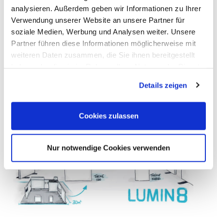
inspirierendes Messeerlebnis in
analysieren. Außerdem geben wir Informationen zu Ihrer
Verwendung unserer Website an unsere Partner für
Dortmund weckt.
soziale Medien, Werbung und Analysen weiter. Unsere
Partner führen diese Informationen möglicherweise mit
weiteren Daten zusammen, die Sie ihnen bereitgestellt
haben oder die sie im Rahmen Ihrer Nutzung der Dienste
gesammelt haben. Sie geben Einwilligung zu unseren
Details zeigen
Cookies, wenn Sie unsere Webseite weiterhin nutzen.
Cookies zulassen
Nur notwendige Cookies verwenden