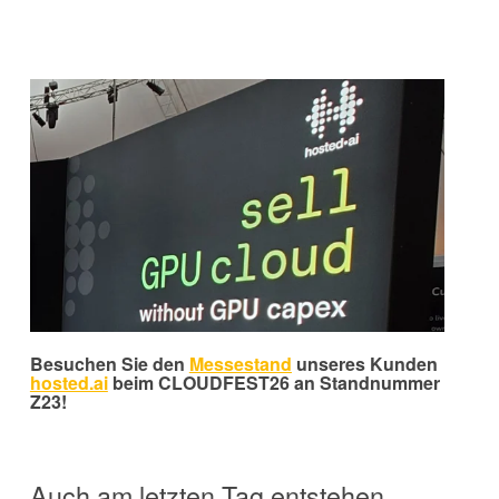
Besuchen Sie den
Messestand
unseres Kunden
hosted.ai
beim
CLOUDFEST26
an Standnummer
Z23!
Auch am letzten Tag entstehen