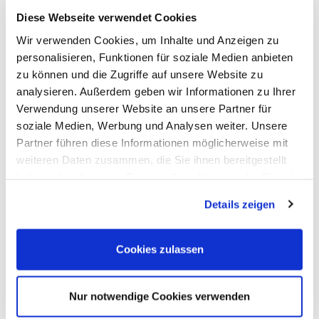
Fazit
Diese Webseite verwendet Cookies
Wir verwenden Cookies, um Inhalte und Anzeigen zu
CLOUDFEST26 läuft noch – und
personalisieren, Funktionen für soziale Medien anbieten
zu können und die Zugriffe auf unsere Website zu
genau darin liegt die besondere
analysieren. Außerdem geben wir Informationen zu Ihrer
Dynamik dieses Moments.
Verwendung unserer Website an unsere Partner für
soziale Medien, Werbung und Analysen weiter. Unsere
Während weiterhin diskutiert,
Partner führen diese Informationen möglicherweise mit
vernetzt und entschieden wird, zeigt
weiteren Daten zusammen, die Sie ihnen bereitgestellt
haben oder die sie im Rahmen Ihrer Nutzung der Dienste
sich eindrucksvoll, wie die Zukunft
gesammelt haben. Sie geben Einwilligung zu unseren
Details zeigen
des Internets in Echtzeit gestaltet
Cookies, wenn Sie unsere Webseite weiterhin nutzen.
wird.
Cookies zulassen
Nur notwendige Cookies verwenden
Ein Event, das nicht nur Impulse