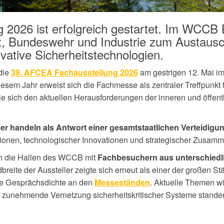
2026 ist erfolgreich gestartet. Im WCCB 
it, Bundeswehr und Industrie zum Austaus
vative Sicherheitstechnologien.
 die
am gestrigen 12. Mai i
39. AFCEA Fachausstellung 2026
iesem Jahr erweist sich die Fachmesse als zentraler Treffpunkt f
e sich den aktuellen Herausforderungen der inneren und öffent
er handeln als Antwort einer gesamtstaatlichen Verteidigu
sionen, technologischer Innovationen und strategischer Zusamm
ch die Hallen des WCCB mit
Fachbesuchern aus unterschiedl
breite der Aussteller zeigte sich erneut als einer der großen St
ohe Gesprächsdichte an den
. Aktuelle Themen wi
Messeständen
e zunehmende Vernetzung sicherheitskritischer Systeme standen