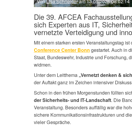
Von
Lisa Schneider
am 13.05.2026 08:02:14
Die 39. AFCEA Fachausstellung 
sich Experten aus IT, Sicherhe
vernetzte Verteidigung und inno
Mit einem starken ersten Veranstaltungstag ist
gestartet. Auch in d
Conference Center Bonn
Staat, Bundeswehr, Industrie und Forschung, di
widmen.
Unter dem Leitthema
„Vernetzt denken & sich
der Auftakt ganz im Zeichen intensiver Diskus
Schon in den frühen Morgenstunden füllten si
. Die Band
der Sicherheits- und IT-Landschaft
Veranstaltung. Besonders auffällig war die h
sichere Kommunikationsinfrastrukturen und di
vieler Gespräche.