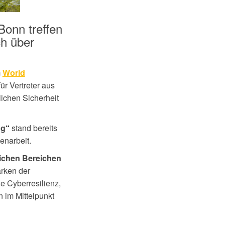
Bonn treffen
ch über
m
World
ür Vertreter aus
lichen Sicherheit
stand bereits
ng“
enarbeit.
ichen Bereichen
ärken der
e Cyberresilienz,
 im Mittelpunkt