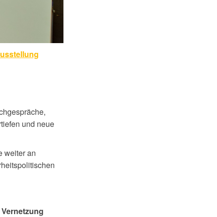
usstellung
Fachgespräche,
tiefen und neue
e weiter an
rheitspolitischen
r Vernetzung