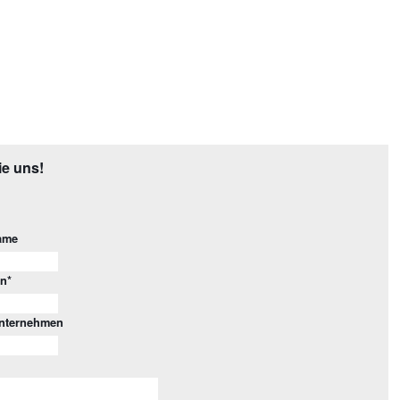
ie uns!
ame
on
*
Unternehmen