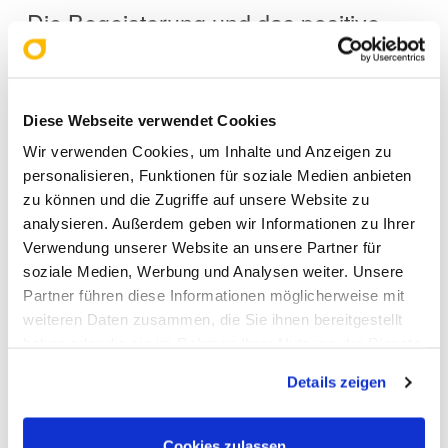
Die Begeisterung und das positive
Feedback der Teilnehmer machen
deutlich: Die Dental Future
Diese Webseite verwendet Cookies
Conference hat sich als
Wir verwenden Cookies, um Inhalte und Anzeigen zu
inspirierendes Format etabliert.
personalisieren, Funktionen für soziale Medien anbieten
zu können und die Zugriffe auf unsere Website zu
Mit neuen Ideen, wertvollen
analysieren. Außerdem geben wir Informationen zu Ihrer
Kontakten und vielen Impulsen im
Verwendung unserer Website an unsere Partner für
soziale Medien, Werbung und Analysen weiter. Unsere
Gepäck bleibt die Vorfreude auf die
Partner führen diese Informationen möglicherweise mit
weiteren Daten zusammen, die Sie ihnen bereitgestellt
kommenden Veranstaltungen
haben oder die sie im Rahmen Ihrer Nutzung der Dienste
bereits jetzt groß.
gesammelt haben. Sie geben Einwilligung zu unseren
Details zeigen
Cookies, wenn Sie unsere Webseite weiterhin nutzen.
Cookies zulassen