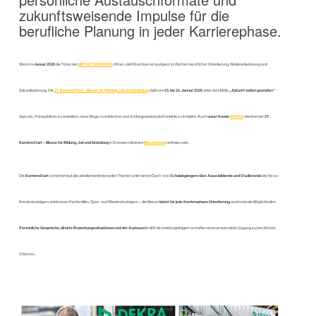
zukunftsweisende Impulse für die
berufliche Planung in jeder Karrierephase.
Wenn im
Januar 2026
die Türen der
MESSE DRESDEN
öffnen, steht Sachsen erneut ganz im Zeichen beruflicher Orientierung, Weiterentwicklung und
Zukunftsplanung. Die
27. KarriereStart – Messe für Bildung, Job und Gründung
lädt vom
23. bis 25. Januar 2026
unter dem Motto
„Zukunft selbst gestalten“
dazu ein, Perspektiven zu erweitern, neue Wege zu entdecken und richtungsweisende Kontakte zu knüpfen.
Auch
unser Kunde
DEKRA
wird bei der
27.
KarriereStart – Messe für Bildung, Job und Gründung
in Dresden
mit einem
Messestand
vertreten sein.
Die
KarriereStart
vereint erneut alle arbeitsmarktrelevanten Themen unter einem Dach: Von
Schulabgängern über Auszubildende und Studierende
bis hin zu
Berufseinsteigern, erfahrenen Fachkräften, Quer- und Wiedereinsteigern – die Messe
bietet für jede Karrierephase Orientierung
und konkrete Möglichkeiten.
Persönliche Gespräche, direkte Bewerbungssituationen und der Austausch
mit Entscheidungsträgern schaffen einen praxisnahen Zugang zu beruflichen
Chancen.