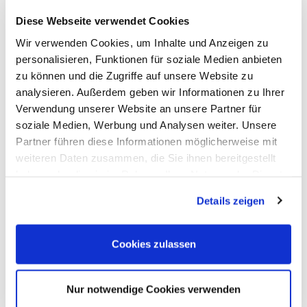
dass es sich um leicht wieder
Diese Webseite verwendet Cookies
ablösbare Folie handelt. Die
Wir verwenden Cookies, um Inhalte und Anzeigen zu
personalisieren, Funktionen für soziale Medien anbieten
ließ sich etwas
Deutsche Bahn
zu können und die Zugriffe auf unsere Website zu
ganz Besonderes einfallen und
analysieren. Außerdem geben wir Informationen zu Ihrer
Verwendung unserer Website an unsere Partner für
nutzte Ihre Markenbekanntheit
soziale Medien, Werbung und Analysen weiter. Unsere
geschickt aus: Statt auf Logos
Partner führen diese Informationen möglicherweise mit
weiteren Daten zusammen, die Sie ihnen bereitgestellt
setzte sie auf den
haben oder die sie im Rahmen Ihrer Nutzung der Dienste
gesammelt haben. Sie geben Einwilligung zu unseren
ihres
Wiedererkennungswert
Details zeigen
Cookies, wenn Sie unsere Webseite weiterhin nutzen.
Designs und benutzte kurzerhand
den
als
Teppichboden der ICEs
Cookies zulassen
Untergrund für ihren Messestand.
Nur notwendige Cookies verwenden