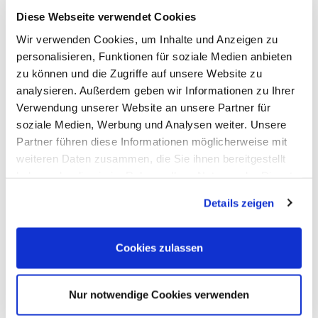
Daniel Moj:
Diese Webseite verwendet Cookies
Wir verwenden Cookies, um Inhalte und Anzeigen zu
Daniel Moj:
Die Messe ist nicht
personalisieren, Funktionen für soziale Medien anbieten
mehr der Platz, an dem
zu können und die Zugriffe auf unsere Website zu
analysieren. Außerdem geben wir Informationen zu Ihrer
verkauft wird und wo die
Verwendung unserer Website an unsere Partner für
großen Abschlüsse gemacht
soziale Medien, Werbung und Analysen weiter. Unsere
Partner führen diese Informationen möglicherweise mit
werden.
Aber hier werden
weiteren Daten zusammen, die Sie ihnen bereitgestellt
haben oder die sie im Rahmen Ihrer Nutzung der Dienste
ebendiese Abschlüsse
gesammelt haben. Sie geben Einwilligung zu unseren
vorbereitet, hier werden
Details zeigen
Cookies, wenn Sie unsere Webseite weiterhin nutzen.
Kontakte geknüpft und hier wird
Cookies zulassen
ein Bild von einem
Unternehmen geschaffen. Dafür
Nur notwendige Cookies verwenden
sind Messen enorm wichtig.