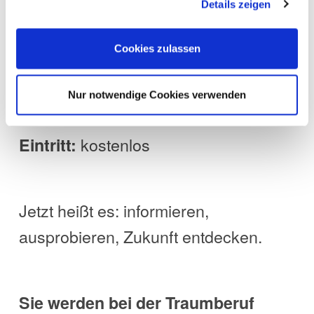
Details zeigen
Dienstag, 4. November
Termin:
Cookies, wenn Sie unsere Webseite weiterhin nutzen.
2025
Cookies zulassen
Sporthalle, Krochmannstraße
Ort:
55, Hamburg
Nur notwendige Cookies verwenden
9:00–15:00 Uhr
Zeit:
kostenlos
Eintritt:
Jetzt heißt es: informieren,
ausprobieren, Zukunft entdecken.
Sie werden bei der
Traumberuf