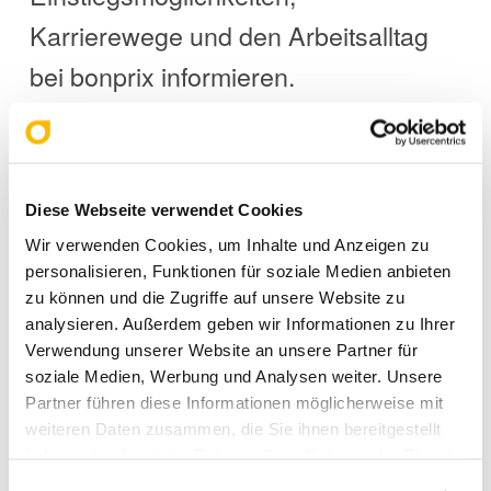
Karrierewege und den Arbeitsalltag
bei bonprix informieren.
Für alle, die gerade an der Schwelle
zwischen Schule und Beruf stehen,
bietet die
eine
Traumberuf MINT
Diese Webseite verwendet Cookies
einzigartige Gelegenheit, die eigene
Wir verwenden Cookies, um Inhalte und Anzeigen zu
personalisieren, Funktionen für soziale Medien anbieten
Zukunft aktiv zu gestalten. Ob
zu können und die Zugriffe auf unsere Website zu
Studium oder Ausbildung – hier
analysieren. Außerdem geben wir Informationen zu Ihrer
Verwendung unserer Website an unsere Partner für
wartet die Inspiration für den
soziale Medien, Werbung und Analysen weiter. Unsere
nächsten großen Schritt.
Partner führen diese Informationen möglicherweise mit
weiteren Daten zusammen, die Sie ihnen bereitgestellt
haben oder die sie im Rahmen Ihrer Nutzung der Dienste
gesammelt haben. Sie geben Einwilligung zu unseren