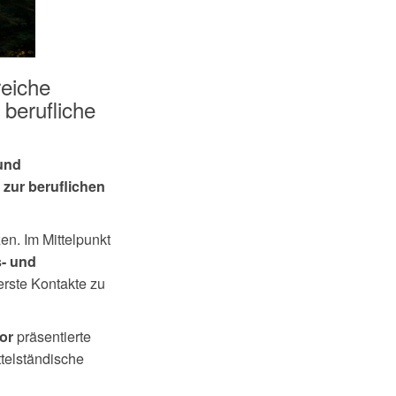
reiche
 berufliche
und
m zur beruflichen
n. Im Mittelpunkt
s- und
rste Kontakte zu
präsentierte
or
ttelständische