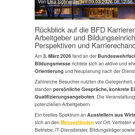
Von
Lisa Schneider
am 09.03.2026 08:12:56
Rückblick auf die BFD Karriere
Arbeitgeber und Bildungseinrich
Perspektiven und Karrierechanc
Am
fand an der
3. März 2026
Bundeswehrfach
richtete sich an aktive und e
Bildungsmesse
und Neuplanung nach der Dienst
Orientierung
Zahlreiche Besucher nutzten die Gelegenheit, si
standen
persönliche Gespräche, konkrete E
. Die Veranstaltun
Qualifizierungsangeboten
potenziellen Arbeitgebern.
Ein breites Spektrum an
Ausstellern aus Wirt
sich an den
vor Ort. Vertreten
Messeständen
Betriebe, IT-Dienstleister, Bildungsträger sow