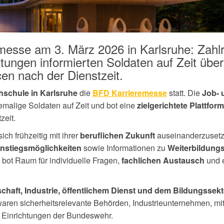
messe am 3. März 2026 in Karlsruhe: Zahl
tungen informierten Soldaten auf Zeit über
en nach der Dienstzeit.
die
statt. Die
schule in Karlsruhe
BFD Karrieremesse
Job- 
hemalige Soldaten auf Zeit und bot eine
zielgerichtete Plattfor
zeit.
ch frühzeitig mit ihrer
auseinanderzusetze
beruflichen Zukunft
sowie Informationen zu
instiegsmöglichkeiten
Weiterbildung
g bot Raum für individuelle Fragen,
und e
fachlichen Austausch
schaft, Industrie, öffentlichem Dienst und dem Bildungssekt
 waren sicherheitsrelevante Behörden, Industrieunternehmen, mi
ie Einrichtungen der Bundeswehr.