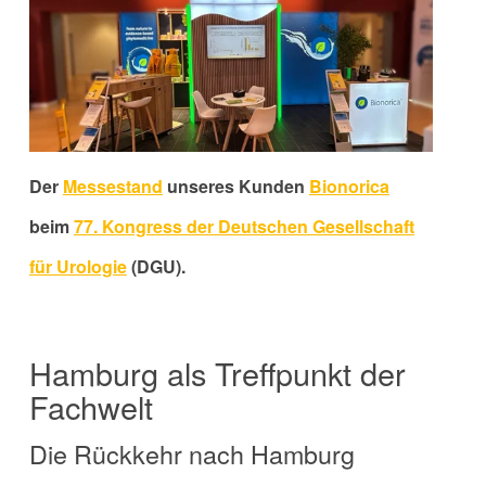
Der
Messestand
unseres Kunden
Bionorica
beim
77. Kongress der Deutschen Gesellschaft
für Urologie
(DGU).
Hamburg als Treffpunkt der
Fachwelt
Die Rückkehr nach Hamburg