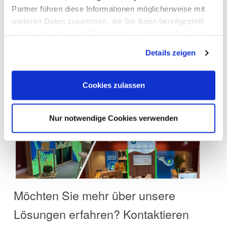
Partner führen diese Informationen möglicherweise mit
schon auf den nächsten
DGU-
weiteren Daten zusammen, die Sie ihnen bereitgestellt
!
Kongress
haben oder die sie im Rahmen Ihrer Nutzung der Dienste
gesammelt haben. Sie geben Einwilligung zu unseren
Details zeigen
Cookies, wenn Sie unsere Webseite weiterhin nutzen.
Cookies zulassen
Nur notwendige Cookies verwenden
Möchten Sie mehr über unsere
Lösungen erfahren? Kontaktieren