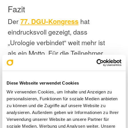
Fazit
Der
hat
77. DGU-Kongress
eindrucksvoll gezeigt, dass
„Urologie verbindet“
weit mehr ist
als ein Motto. Für
die
Teilnehmer
war es eine wertvolle Gelegenheit,
sich mit Fachleuten auszutauschen,
Impulse aus der Forschung
Diese Webseite verwendet Cookies
Wir verwenden Cookies, um Inhalte und Anzeigen zu
aufzunehmen und eigene Lösungen
personalisieren, Funktionen für soziale Medien anbieten
zu präsentieren.
Wir blicken
zu können und die Zugriffe auf unsere Website zu
analysieren. Außerdem geben wir Informationen zu Ihrer
dankbar auf spannende Tage in
Verwendung unserer Website an unsere Partner für
Hamburg zurück – und freuen uns
soziale Medien, Werbung und Analysen weiter. Unsere