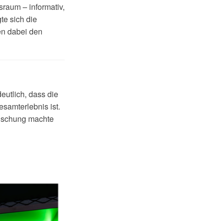
sraum – informativ,
te sich die
en dabei den
eutlich, dass die
samterlebnis ist.
 Mischung machte