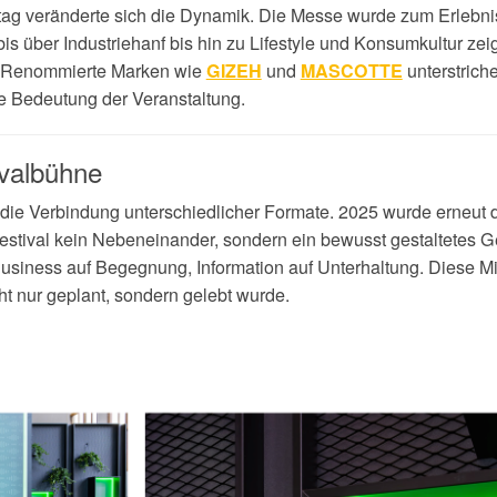
itag veränderte sich die Dynamik. Die Messe wurde zum Erlebni
s über Industriehanf bis hin zu Lifestyle und Konsumkultur zeig
. Renommierte Marken wie
und
unterstrich
GIZEH
MASCOTTE
le Bedeutung der Veranstaltung.
valbühne
 die Verbindung unterschiedlicher Formate. 2025 wurde erneut d
tival kein Nebeneinander, sondern ein bewusst gestaltetes Ge
it, Business auf Begegnung, Information auf Unterhaltung. Diese
t nur geplant, sondern gelebt wurde.