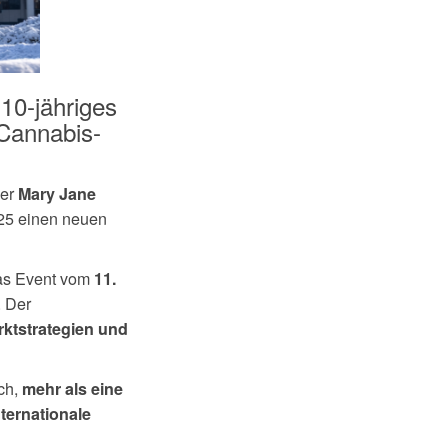
 10-jähriges
 Cannabis-
der
Mary Jane
025 einen neuen
das Event vom
11.
. Der
ktstrategien und
uch,
mehr als eine
ternationale