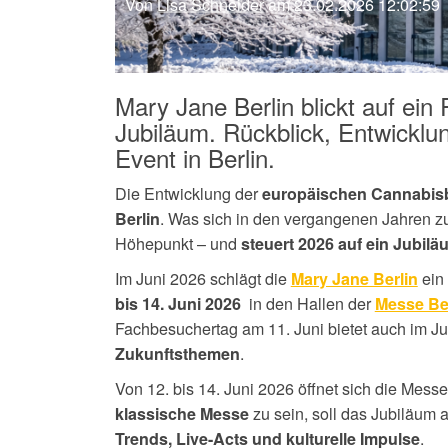
Von
Lisa Schneider
am 23.02.2026 12:02:59
Mary Jane Berlin blickt auf ein
Jubiläum. Rückblick, Entwicklu
Event in Berlin.
Die Entwicklung der
europäischen Cannabis
. Was sich in den vergangenen Jahren 
Berlin
Höhepunkt – und
steuert 2026 auf ein Jubilä
Im Juni 2026 schlägt die
ein 
Mary Jane Berlin
in den Hallen der
bis 14. Juni 2026
Messe Be
Fachbesuchertag am 11. Juni bietet auch im J
.
Zukunftsthemen
Von 12. bis 14. Juni 2026 öffnet sich die Mess
zu sein, soll das Jubiläum 
klassische Messe
.
Trends, Live-Acts und kulturelle Impulse