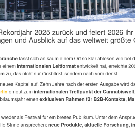
 Rekordjahr 2025 zurück und feiert 2026 ihr
ngen und Ausblick auf das weltweit größte
lässt sich an kaum einem Ort so klar ablesen wie bei 
branche
zu einem
entwickelt hat, erreichte 2
internationalen Leitformat
zu, das nicht nur rückblickt, sondern nach vorn denkt.
um
neues Kapitel auf. Zehn Jahre nach der ersten Ausgabe wird 
erneut zum
rlin
internationalen Treffpunkt der Cannabiswelt
ubiläumsjahr einen
exklusiven Rahmen für B2B-Kontakte, Mar
e wieder als Festival für ein breites Publikum. Unter dem Anspr
alle Sinne ansprechen:
neue Produkte, aktuelle Forschung, in