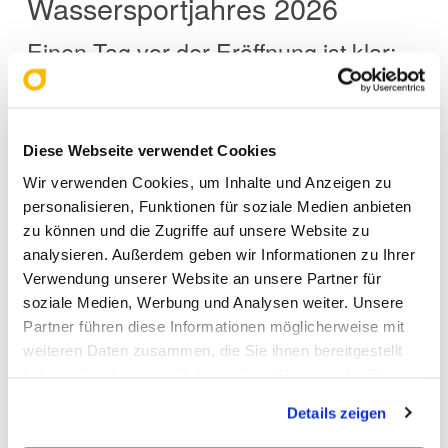
Wassersportjahres 2026
Einen Tag vor der Eröffnung ist klar:
Die
steht
Boot Düsseldorf 2026
bereit, ihre Rolle als weltweit größte
Diese Webseite verwendet Cookies
Wassersportmesse erneut zu
Wir verwenden Cookies, um Inhalte und Anzeigen zu
erfüllen. Internationale Vielfalt,
personalisieren, Funktionen für soziale Medien anbieten
innovative Inhalte und zahlreiche
zu können und die Zugriffe auf unsere Website zu
analysieren. Außerdem geben wir Informationen zu Ihrer
Mitmachangebote prägen das
Verwendung unserer Website an unsere Partner für
Gesamtbild.
soziale Medien, Werbung und Analysen weiter. Unsere
Partner führen diese Informationen möglicherweise mit
weiteren Daten zusammen, die Sie ihnen bereitgestellt
haben oder die sie im Rahmen Ihrer Nutzung der Dienste
Vom 17. bis 25. Januar 2026 wird
gesammelt haben. Sie geben Einwilligung zu unseren
Details zeigen
Cookies, wenn Sie unsere Webseite weiterhin nutzen.
Düsseldorf für neun Tage zum