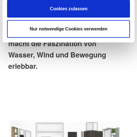
Zentrum des Wassersports. Die
Cookies zulassen
Boot 2026 präsentiert nicht nur
Nur notwendige Cookies verwenden
Boote und Technik, sondern
macht die Faszination von
Wasser, Wind und Bewegung
erlebbar.