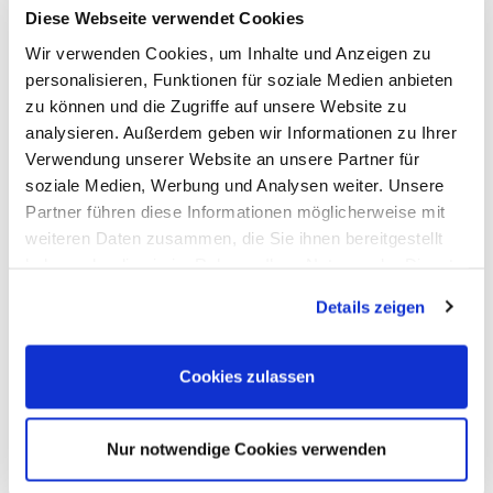
Diese Webseite verwendet Cookies
Wir verwenden Cookies, um Inhalte und Anzeigen zu
personalisieren, Funktionen für soziale Medien anbieten
zu können und die Zugriffe auf unsere Website zu
analysieren. Außerdem geben wir Informationen zu Ihrer
Verwendung unserer Website an unsere Partner für
soziale Medien, Werbung und Analysen weiter. Unsere
Die Übersetzung der
Corporate
Partner führen diese Informationen möglicherweise mit
weiteren Daten zusammen, die Sie ihnen bereitgestellt
auf den Messestand fällt
Identity
haben oder die sie im Rahmen Ihrer Nutzung der Dienste
vielen Unternehmen sehr schwer
gesammelt haben. Sie geben Einwilligung zu unseren
Details zeigen
Cookies, wenn Sie unsere Webseite weiterhin nutzen.
und oftmals sind die Ergebnisse
langweilig oder nichtssagend.
Cookies zulassen
macht vor, wie das besser
AXOOM
Nur notwendige Cookies verwenden
geht: Die Tochter der
-
Trumpf