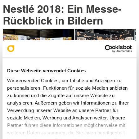
Nestlé 2018: Ein Messe-
Rückblick in Bildern
Diese Webseite verwendet Cookies
Referenzen
• Lesezeit: 2 Min.
Wir verwenden Cookies, um Inhalte und Anzeigen zu
personalisieren, Funktionen für soziale Medien anbieten
Ein Ereignis- und vor allem Messereiches Jahr 2018 neigt sich
zu können und die Zugriffe auf unsere Website zu
dem Ende zu. Zu den größten und abwechslungsreichsten
analysieren. Außerdem geben wir Informationen zu Ihrer
Projekten dieses Jahres zählen eindeutig die Messeauftritte von
Verwendung unserer Website an unsere Partner für
Nestlé
. Hier geben wir Ihnen einen kleinen Einblick in über
70
soziale Medien, Werbung und Analysen weiter. Unsere
abwechslungsreiche Messebeteiligungen
.
Partner führen diese Informationen möglicherweise mit
weiteren Daten zusammen, die Sie ihnen bereitgestellt
WEITERLESEN