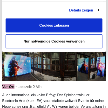
haben oder die sie im Rahmen Ihrer Nutzung der Dienste
gesammelt haben. Sie geben Einwilligung zu unseren
Themen:
Messestand-Design
,
Referenzen
,
Details zeigen
Cookies, wenn Sie unsere Webseite weiterhin nutzen.
Messebau
Cookies zulassen
Très magnifique: EA und
LUMIN8 erleuchten Paris
Nur notwendige Cookies verwenden
Vor Ort
• Lesezeit: 2 Min.
Auch international ein voller Erfolg: Der Spieleentwickler
Electronic Arts (kurz: EA) veranstaltete weltweit Events für seine
Neuerscheinung „Battlefield V“. Wir waren bei der Veranstaltung in