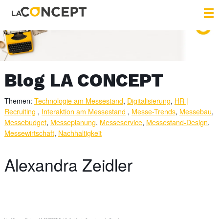
Blog LA CONCEPT
Themen:
Technologie am Messestand
,
Digitalisierung
,
HR |
Recruiting
,
Interaktion am Messestand
,
Messe-Trends
,
Messebau
,
Messebudget
,
Messeplanung
,
Messeservice
,
Messestand-Design
,
Messewirtschaft
,
Nachhaltigkeit
Alexandra Zeidler