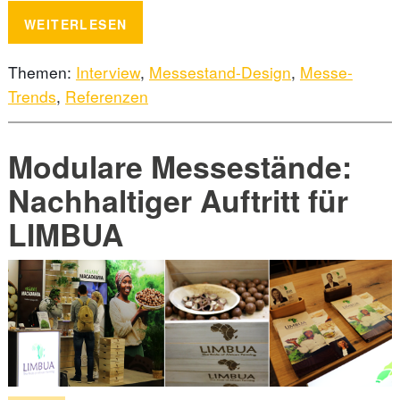
WEITERLESEN
Themen:
Interview
,
Messestand-Design
,
Messe-
Trends
,
Referenzen
Modulare Messestände:
Nachhaltiger Auftritt für
LIMBUA