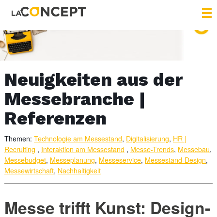
Neuigkeiten aus der
Messebranche |
Referenzen
Themen:
Technologie am Messestand
,
Digitalisierung
,
HR |
Recruiting
,
Interaktion am Messestand
,
Messe-Trends
,
Messebau
,
Messebudget
,
Messeplanung
,
Messeservice
,
Messestand-Design
,
Messewirtschaft
,
Nachhaltigkeit
Messe trifft Kunst: Design-