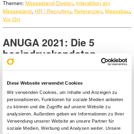
Themen:
Messestand-Design
,
Interaktion am
Messestand
,
HR | Recruiting
,
Referenzen
,
Messebau
,
Vor Ort
ANUGA 2021: Die 5
beeindruckendsten
Messestände
Diese Webseite verwendet Cookies
Wir verwenden Cookies, um Inhalte und Anzeigen zu
personalisieren, Funktionen für soziale Medien anbieten
zu können und die Zugriffe auf unsere Website zu
analysieren. Außerdem geben wir Informationen zu Ihrer
Verwendung unserer Website an unsere Partner für
Hit List
• Lesezeit: 4 Min.
soziale Medien, Werbung und Analysen weiter. Unsere
Die
ANUGA
, Weltleitmesse für Nahrungs- und Genussmittel