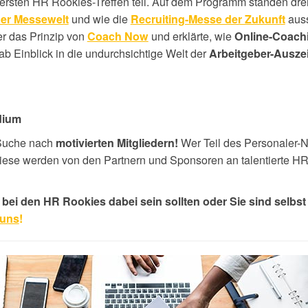
sten HR Rookies-Treffen teil. Auf dem Programm standen drei
und wie die
aus
der Messewelt
Recruiting-Messe der Zukunft
er das Prinzip von
und erklärte, wie
Coach Now
Online-Coach
ab Einblick in die undurchsichtige Welt der
Arbeitgeber-Ausz
dium
 Suche nach
Wer Teil des Personaler-
motivierten Mitgliedern!
iese werden von den Partnern und Sponsoren an talentierte H
bei den HR Rookies dabei sein sollten oder Sie sind selbst 
 uns
!