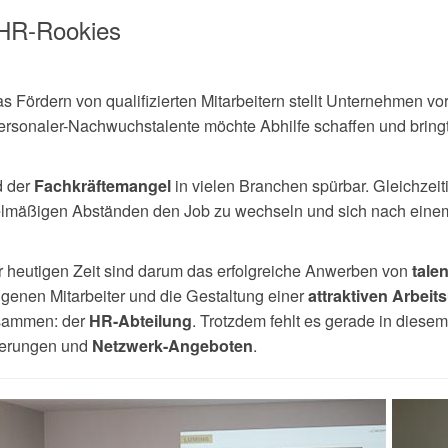
 HR-Rookies
s Fördern von qualifizierten Mitarbeitern stellt Unternehmen v
rsonaler-Nachwuchstalente möchte Abhilfe schaffen und bringt
d der
in vielen Branchen spürbar. Gleichzeiti
Fachkräftemangel
gelmäßigen Abständen den Job zu wechseln und sich nach ein
 heutigen Zeit sind darum das erfolgreiche Anwerben von
talen
genen Mitarbeiter und die Gestaltung einer
attraktiven Arbei
usammen: der
. Trotzdem fehlt es gerade in diesem 
HR-Abteilung
derungen und
.
Netzwerk-Angeboten