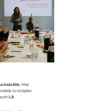
. Hier
uchskräfte
ontakte zu knüpfen
 auch
LA