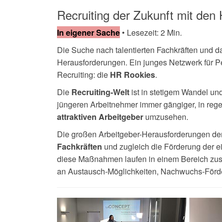
Recruiting der Zukunft mit den
• Lesezeit: 2 Min.
In eigener Sache
Die Suche nach talentierten Fachkräften und da
Herausforderungen. Ein junges Netzwerk für Pe
Recruiting: die
.
HR Rookies
Die
ist in stetigem Wandel un
Recruiting-Welt
jüngeren Arbeitnehmer immer gängiger, in re
umzusehen.
attraktiven Arbeitgeber
Die großen Arbeitgeber-Herausforderungen der
und zugleich die Förderung der ei
Fachkräften
diese Maßnahmen laufen in einem Bereich z
an Austausch-Möglichkeiten, Nachwuchs-För