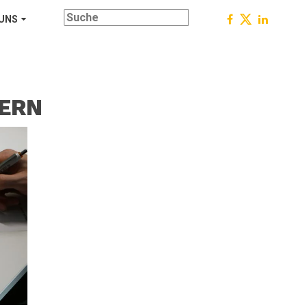
 UNS
ERN