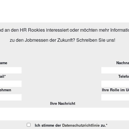
nd an den HR Rookies interessiert oder möchten mehr Informat
zu den Jobmessen der Zukunft? Schreiben Sie uns!
name
Nachn
ail
*
Telef
nehmen
Ihre Rolle im 
Ihre Nachricht
Ich stimme der
Datenschutzrichtlinie
zu.
*