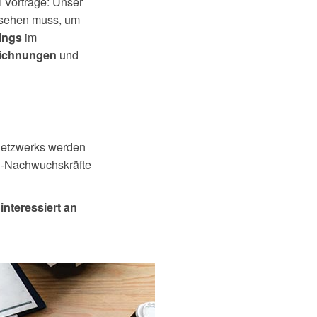
 Vorträge: Unser
sehen muss, um
im
ings
und
eichnungen
Netzwerks werden
R-Nachwuchskräfte
interessiert an