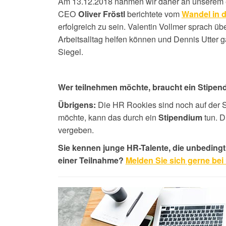
Am 13.12.2018 nahmen wir daher an unserem er
CEO
berichtete vom
Oliver Fröstl
Wandel in 
erfolgreich zu sein. Valentin Vollmer sprach üb
Arbeitsalltag helfen können und Dennis Utter g
Siegel.
Wer teilnehmen möchte, braucht ein Stipen
Die HR Rookies sind noch auf der
Übrigens:
möchte, kann das durch ein
tun. D
Stipendium
vergeben.
Sie kennen junge HR-Talente, die unbedingt 
einer Teilnahme?
Melden Sie sich gerne bei