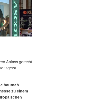
ren Anlass gerecht
ionsgeist.
he hautnah
hmesse zu einem
europäischen