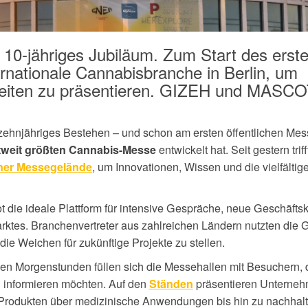
r 10-jähriges Jubiläum. Zum Start des erst
ternationale Cannabisbranche in Berlin, um
heiten zu präsentieren. GIZEH und MASC
r zehnjähriges Bestehen – und schon am ersten öffentlichen Mes
entwickelt hat. Seit gestern triff
tweit größten Cannabis-Messe
, um Innovationen, Wissen und die vielfältig
iner Messegelände
t die ideale Plattform für intensive Gespräche, neue Geschäfts
rktes. Branchenvertreter aus zahlreichen Ländern nutzten die 
die Weichen für zukünftige Projekte zu stellen.
 den Morgenstunden füllen sich die Messehallen mit Besuchern, 
informieren möchten. Auf den
präsentieren Unternehm
n
Ständen
e-Produkten über medizinische Anwendungen bis hin zu nachhal