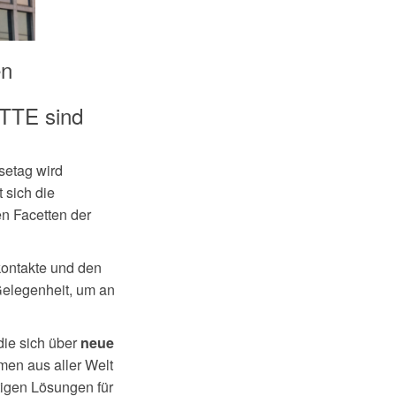
en
OTTE sind
setag wird
t sich die
en Facetten der
kontakte und den
Gelegenheit, um an
die sich über
neue
en aus aller Welt
tigen Lösungen für