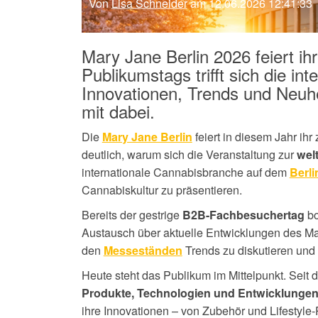
Von
Lisa Schneider
am 12.06.2026 12:41:33
Mary Jane Berlin 2026 feiert ih
Publikumstags trifft sich die in
Innovationen, Trends und Neu
mit dabei.
Die
feiert in diesem Jahr ih
Mary Jane Berlin
deutlich, warum sich die Veranstaltung zur
wel
internationale Cannabisbranche auf dem
Berl
Cannabiskultur zu präsentieren.
Bereits der gestrige
bo
B2B-Fachbesuchertag
Austausch über aktuelle Entwicklungen des Ma
den
Trends zu diskutieren und 
Messeständen
Heute steht das Publikum im Mittelpunkt. Seit
Produkte, Technologien und Entwicklunge
ihre Innovationen – von Zubehör und Lifestyl