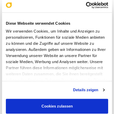
gastfreundliche Atmosphäre trugen
wesentlich zum Erfolg des
Kongresses bei.
Diese Webseite verwendet Cookies
Wir verwenden Cookies, um Inhalte und Anzeigen zu
personalisieren, Funktionen für soziale Medien anbieten
zu können und die Zugriffe auf unsere Website zu
analysieren. Außerdem geben wir Informationen zu Ihrer
Verwendung unserer Website an unsere Partner für
soziale Medien, Werbung und Analysen weiter. Unsere
Partner führen diese Informationen möglicherweise mit
weiteren Daten zusammen, die Sie ihnen bereitgestellt
haben oder die sie im Rahmen Ihrer Nutzung der Dienste
gesammelt haben. Sie geben Einwilligung zu unseren
Details zeigen
Cookies, wenn Sie unsere Webseite weiterhin nutzen.
Der
Messestand
unseres Kunden
Bionorica
beim
ERS Kongress 2025
.
Cookies zulassen