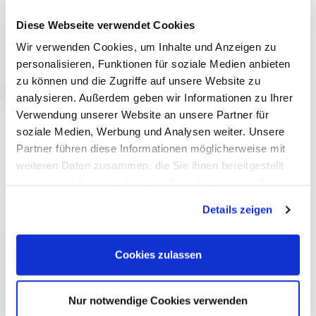
Diese Webseite verwendet Cookies
Wir verwenden Cookies, um Inhalte und Anzeigen zu
personalisieren, Funktionen für soziale Medien anbieten
zu können und die Zugriffe auf unsere Website zu
analysieren. Außerdem geben wir Informationen zu Ihrer
Verwendung unserer Website an unsere Partner für
soziale Medien, Werbung und Analysen weiter. Unsere
JETZT ANSEHEN
Partner führen diese Informationen möglicherweise mit
weiteren Daten zusammen, die Sie ihnen bereitgestellt
Leitfaden:
haben oder die sie im Rahmen Ihrer Nutzung der Dienste
Lifehacks von
Messeprofis
gesammelt haben. Sie geben Einwilligung zu unseren
Details zeigen
Cookies, wenn Sie unsere Webseite weiterhin nutzen.
Cookies zulassen
Nur notwendige Cookies verwenden