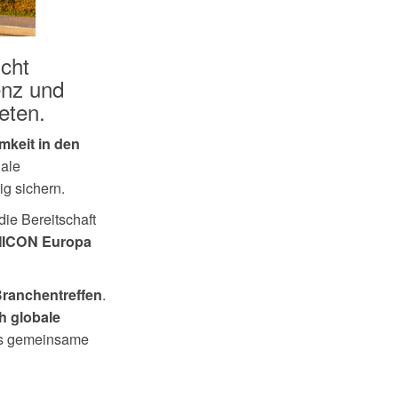
cht
enz und
eten.
mkeit in den
nale
ig sichern.
die Bereitschaft
ICON Europa
.
Branchentreffen
h globale
ass gemeinsame