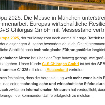
a 2025: Die Messe in München unterstrei
ammenarbeit Europas wirtschaftliche Resili
. C+S Chlorgas GmbH mit Messestand vertr
, der zur Mittagszeit noch einmal für
ropa 2025
rege Betriebsa
t der diesjährigen Ausgabe besonders deutlich: Ohne internatio
iche Stabilität noch
langfrist
technologische Führungsstärke
hat über vier Tage hinweg gezeigt, wie groß 
abgehaltene Messe
t zu gehen.
Unser Kunde
ist bei der
C+S Chlorgas GmbH
SEM
mit einem
vertreten.
dnummer C1325
Messestand
sich festhalten, dass die Veranstaltung
weit mehr war als ein 
pa, das seine
technologische und wirtschaftliche Stärke durc
zwischen
hat verdeutlicht, d
ausch
internationalen Akteuren
rderungen der kommenden Jahre erfolgreich zu meistern.