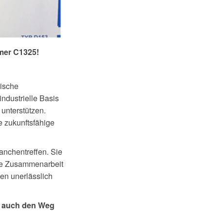
er C1325!
gische
ndustrielle Basis
unterstützen.
 zukunftsfähige
anchentreffen. Sie
ale Zusammenarbeit
ien unerlässlich
n auch den Weg