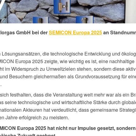
lorgas GmbH
bei der
SEMICON Europa 2025
an Standnumm
an Lösungsansätzen, die technologische Entwicklung und ökolo
CON Europa 2025 zeigte, wie wichtig es ist, eine nachhaltige i
ht im Widerspruch zu Umweltzielen stehen, sondern diese aktiv 
 und Besuchern gleichermaßen als Grundvoraussetzung für eine
.
sich festhalten, dass die Veranstaltung weit mehr war als ein Br
das seine technologische und wirtschaftliche Stärke durch glob
rnationalen Akteuren hat verdeutlicht, dass gemeinsame Strateg
 Jahre erfolgreich zu meistern.
MICON Europa 2025 hat nicht nur Impulse gesetzt, sonder
opäische Zukunft geebnet.