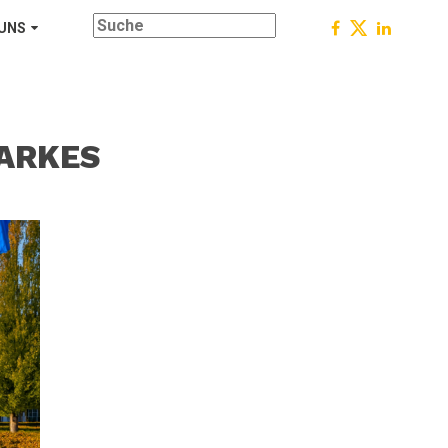
 UNS
TARKES