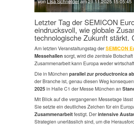
Von
Lisa Schneider
am 21.11.2025 15:05:45
Letzter Tag der SEMICON Europ
eindrucksvoll, wie globale Zus
technologische Zukunft stärkt
Am letzten Veranstaltungstag der
SEMICON Eu
sorgt, wird die zentrale Botschaf
Messehallen
Zusammenarbeit kann Europa weder wirtschaftl
Die in München
parallel zur productronica 
der Branche ist, genau diesen Weg konsequen
in Halle C1 der Messe München an
2025
Stan
Mit Blick auf die vergangenen Messetage lässt 
Sie setzte ein deutliches Zeichen für ein Euro
festigt. Der
Zusammenarbeit
intensive Aust
Strategien unerlässlich sind, um die Herausfo