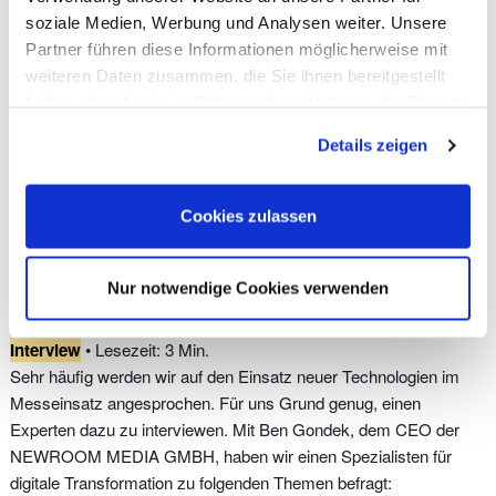
Technologie am Messestand
,
White Paper
soziale Medien, Werbung und Analysen weiter. Unsere
Partner führen diese Informationen möglicherweise mit
weiteren Daten zusammen, die Sie ihnen bereitgestellt
Experteninterview: Virtual
haben oder die sie im Rahmen Ihrer Nutzung der Dienste
Reality im Messecheck
gesammelt haben. Sie geben Einwilligung zu unseren
Details zeigen
Cookies, wenn Sie unsere Webseite weiterhin nutzen.
Cookies zulassen
Nur notwendige Cookies verwenden
Interview
• Lesezeit: 3 Min.
Sehr häufig werden wir auf den Einsatz neuer Technologien im
Messeinsatz angesprochen. Für uns Grund genug, einen
Experten dazu zu interviewen. Mit Ben Gondek, dem CEO der
NEWROOM MEDIA GMBH, haben wir einen Spezialisten für
digitale Transformation zu folgenden Themen befragt: