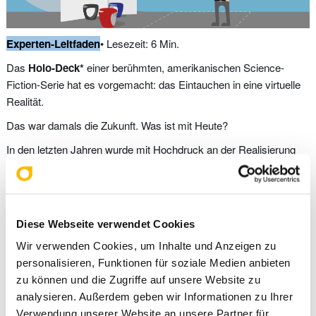
Experten-Leitfaden
• Lesezeit: 6 Min.
Das
Holo-Deck*
einer berühmten, amerikanischen Science-
Fiction-Serie hat es vorgemacht: das Eintauchen in eine virtuelle
Realität.
Das war damals die Zukunft. Was ist mit Heute?
In den letzten Jahren wurde mit Hochdruck an der Realisierung
der Virtual Reality gearbeitet und Deloittes neuester Report über
die kommendenn Tech-Trends zeigt, dass VR auf dem Sprung in
den Massenmarkt ist. Und jetzt schon ist Virtual Reality ein
Innovationstrend
, der in vielen
Wirtschaftsbereichen
seinen
Diese Webseite verwendet Cookies
festen Platz hat.
Wir verwenden Cookies, um Inhalte und Anzeigen zu
personalisieren, Funktionen für soziale Medien anbieten
WEITERLESEN
zu können und die Zugriffe auf unsere Website zu
analysieren. Außerdem geben wir Informationen zu Ihrer
Themen:
Experten-Leitfaden
,
Virtual Reality
,
Verwendung unserer Website an unsere Partner für