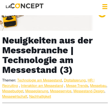
Neuigkeiten aus der
Messebranche |
Technologie am
Messestand (3)
Themen:
Technologie am Messestand
,
Digitalisierung
,
HR |
Recruiting
,
Interaktion am Messestand
,
Messe-Trends
,
Messebau
,
Messebudget
,
Messeplanung
,
Messeservice
,
Messestand-Design
,
Messewirtschaft
,
Nachhaltigkeit