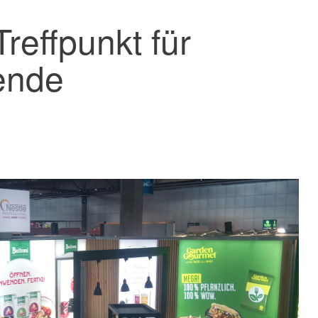
effpunkt für
ende