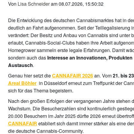
Von
Lisa Schneider
am 08.07.2026, 15:50:32
Die Entwicklung des deutschen Cannabismarktes hat in d
deutlich an Fahrt aufgenommen. Seit der Teillegalisierung i
verändert: Der Besitz und Anbau von Cannabis sind unter
erlaubt, Cannabis-Social-Clubs haben ihre Arbeit aufge
Homegrower sammeln erste legale Erfahrungen. Damit wächs
sondern auch das
Interesse an Innovationen, Produkte
.
Austausch
Genau hier setzt die
an. Vom
CANNAFAIR 2026
21. bis 2
in Düsseldorf erneut zum Treffpunkt der Cann
Areal Böhler
sich für das Thema begeistern.
Nach den großen Erfolgen der vergangenen Jahre stehen di
Wachstum. Die Besucherzahlen sind kontinuierlich gestieg
20.000 Besuchern im Jahr 2025 dürfte 2026 erneut übertrof
etabliert sich damit immer stärker als eine der
CANNAFAIR
die deutsche Cannabis-Community.