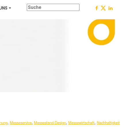
 UNS
nung
,
Messeservice
,
Messestand-Design
,
Messewirtschaft
,
Nachhaltigkeit