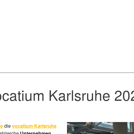
vocatium Karlsruhe 20
die
he
vocatium Karlsruhe
zahlreiche
Unternehmen,