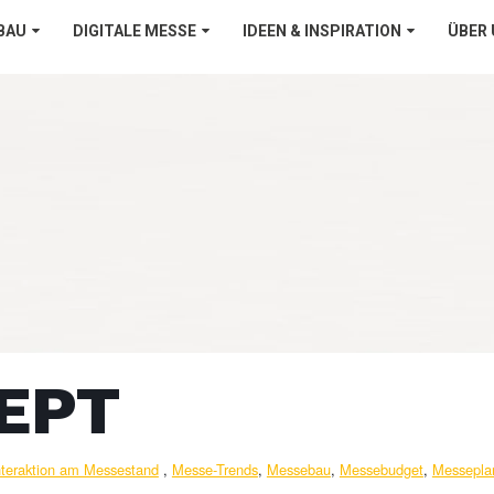
BAU
DIGITALE MESSE
IDEEN & INSPIRATION
ÜBER
CEPT
nteraktion am Messestand
,
Messe-Trends
,
Messebau
,
Messebudget
,
Messepla