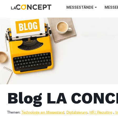
MESSESTÄNDE
MESSE
Blog LA CON
Themen:
Technologie am Messestand
,
Digitalisierung
,
HR | Recruiting
,
I